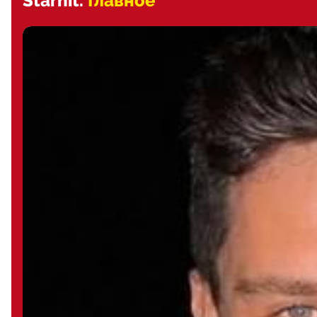
Starhit.
Главное