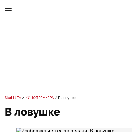
StarHit TV
КИНОПРЕМЬЕРА
В ловушке
В ловушке