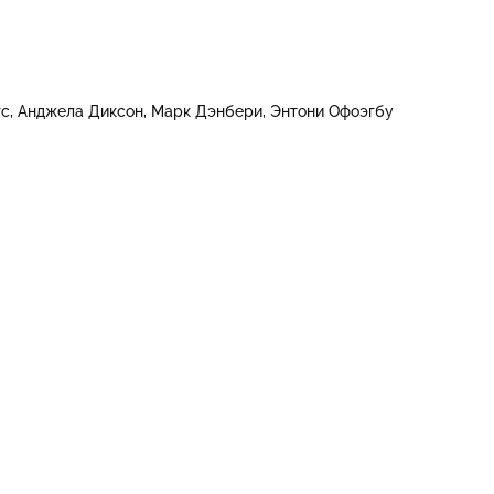
тс
Анджела Диксон
Марк Дэнбери
Энтони Офоэгбу