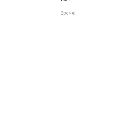
Время:
—