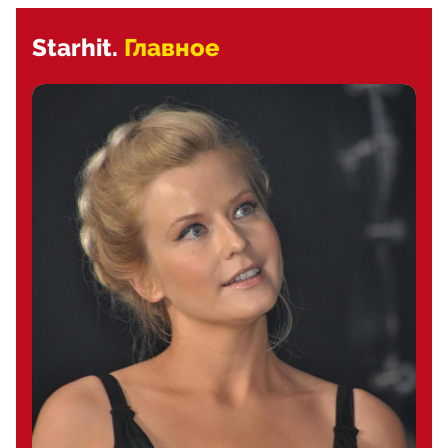
Starhit.
Главное