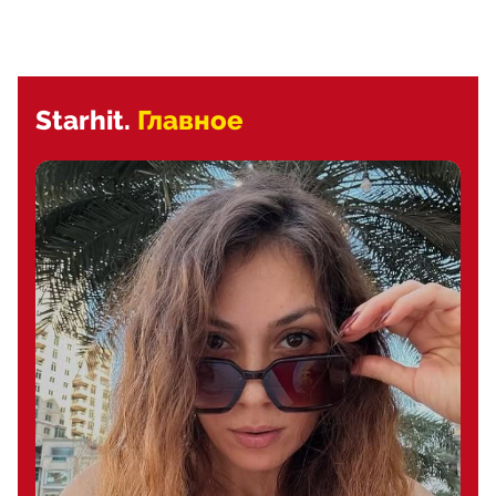
Starhit.
Главное