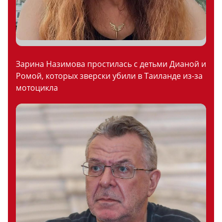
Зарина Назимова простилась с детьми Дианой и
Ромой, которых зверски убили в Таиланде из-за
мотоцикла