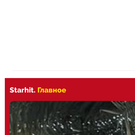
Starhit.
Главное