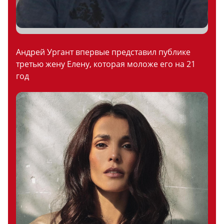
Андрей Ургант впервые представил публике
третью жену Елену, которая моложе его на 21
год