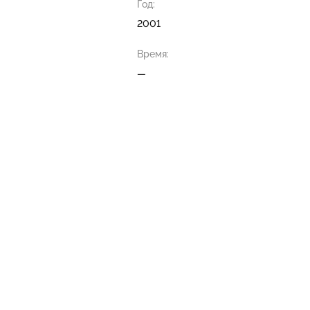
Год:
2001
Время:
—