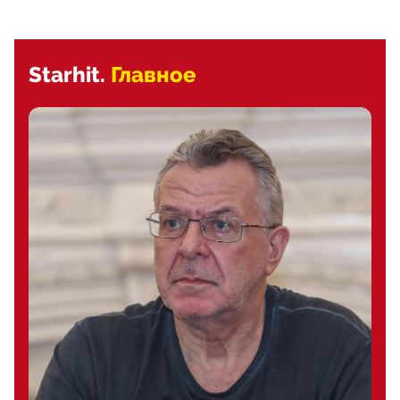
Starhit.
Главное