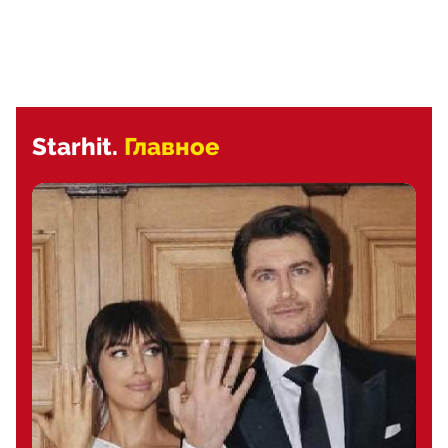
Starhit.
Главное