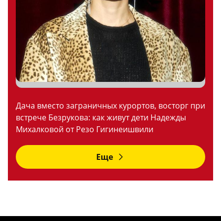
Дача вместо заграничных курортов, восторг при
встрече Безрукова: как живут дети Надежды
Михалковой от Резо Гигинеишвили
Еще