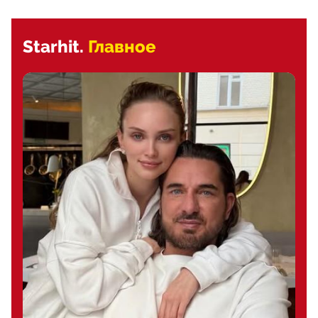
Starhit.
Главное