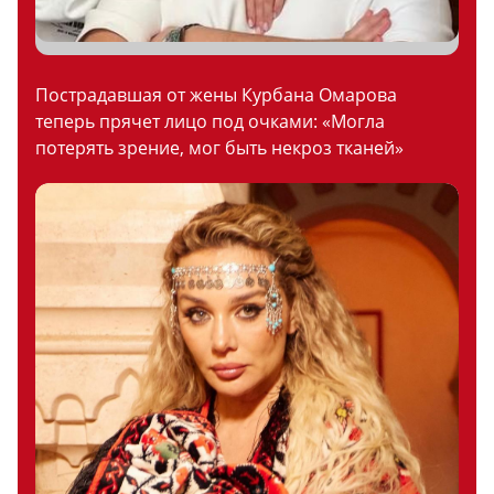
Пострадавшая от жены Курбана Омарова
теперь прячет лицо под очками: «Могла
потерять зрение, мог быть некроз тканей»