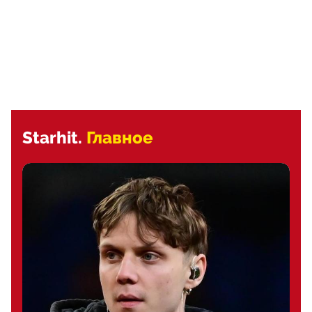
Starhit.
Главное