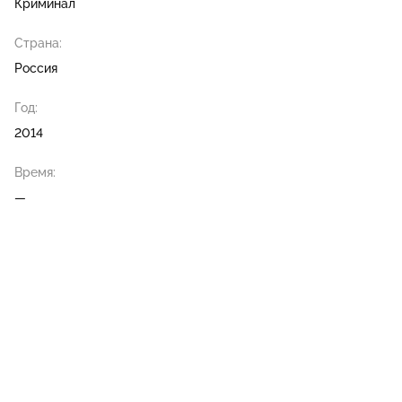
Криминал
Страна:
Россия
Год:
2014
Время:
—