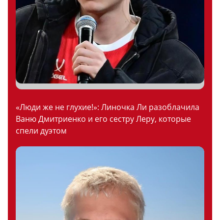
«Люди же не глухие!»: Линочка Ли разоблачила
Ваню Дмитриенко и его сестру Леру, которые
спели дуэтом