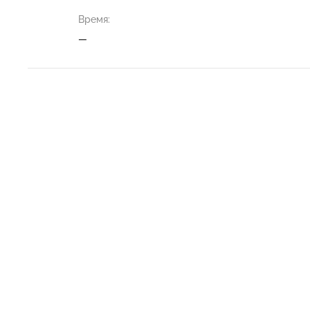
Время:
—