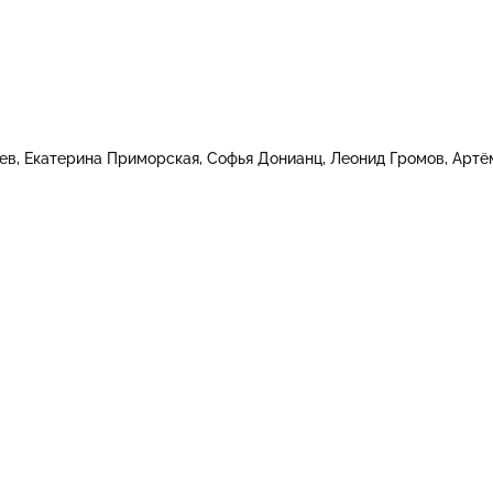
ев
Екатерина Приморская
Софья Донианц
Леонид Громов
Артё