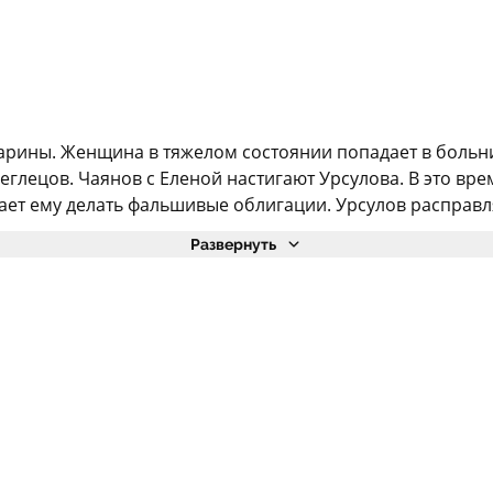
арины. Женщина в тяжелом состоянии попадает в больни
глецов. Чаянов с Еленой настигают Урсулова. В это врем
гает ему делать фальшивые облигации. Урсулов расправля
Развернуть