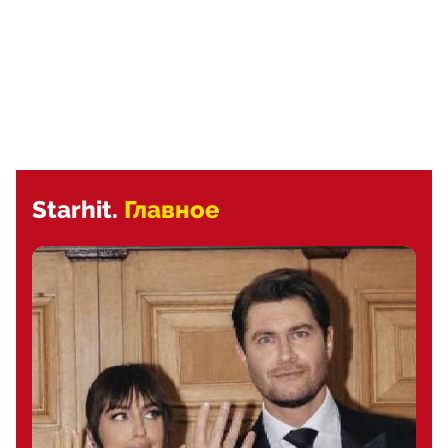
Starhit.
Главное