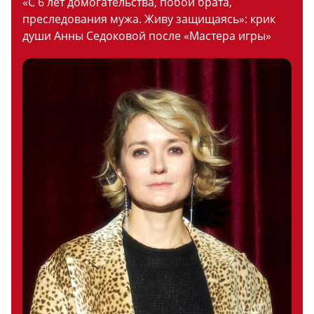
«С 6 лет домогательства, побои брата,
преследования мужа. Живу защищаясь»: крик
души Анны Седоковой после «Мастера игры»