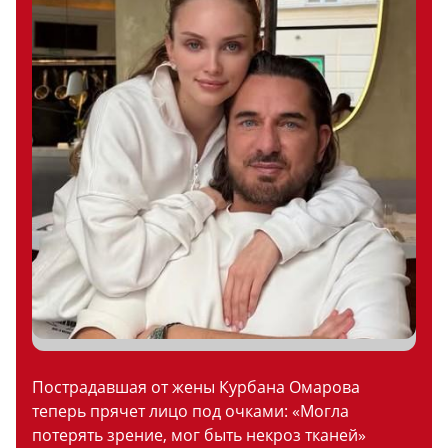
Пострадавшая от жены Курбана Омарова
теперь прячет лицо под очками: «Могла
потерять зрение, мог быть некроз тканей»