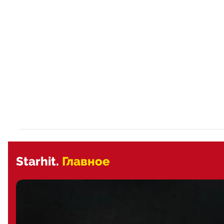
Starhit.
Главное