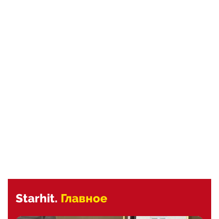
Starhit.
Главное