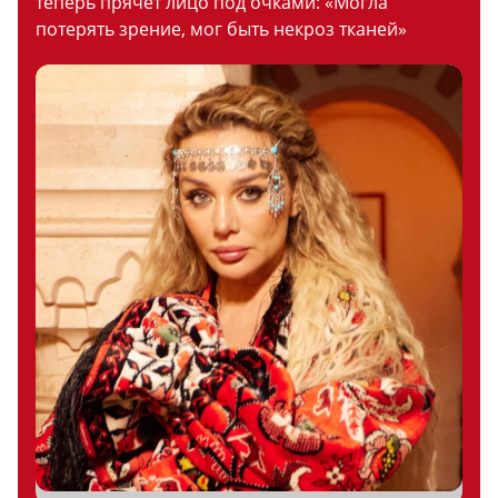
теперь прячет лицо под очками: «Могла
потерять зрение, мог быть некроз тканей»