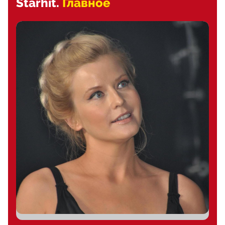
Starhit.
Главное