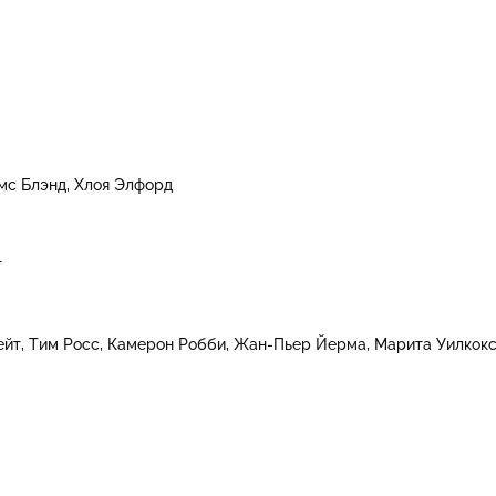
мс Блэнд
Хлоя Элфорд
г
ейт
Тим Росс
Камерон Робби
Жан-Пьер Йерма
Марита Уилкок