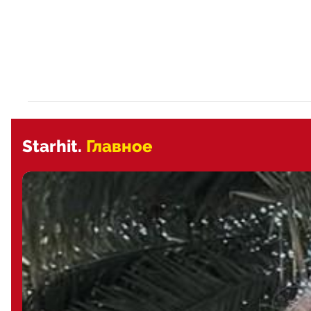
Starhit.
Главное