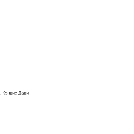
с
Кэндис Дави