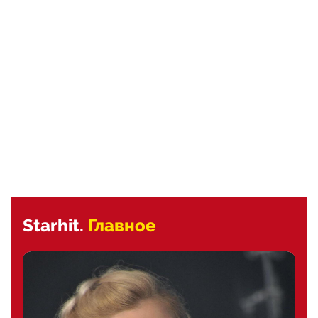
Starhit.
Главное