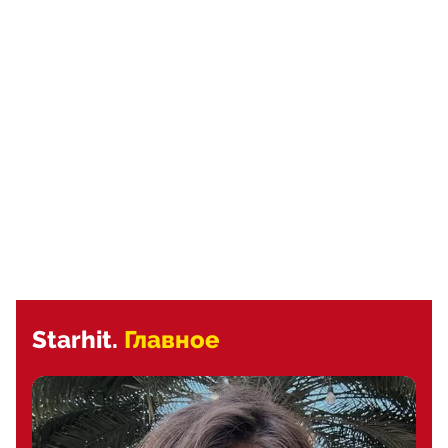
Starhit.
Главное