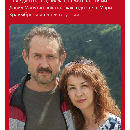
Поле для гольфа, вилла с тремя спальнями:
Давид Манукян показал, как отдыхает с Мари
Краймбрери и тещей в Турции