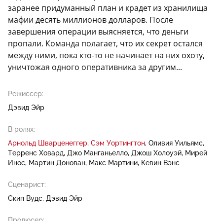
заранее придуманный план и крадет из хранилища
мафии десять миллионов долларов. После
завершения операции выясняется, что деньги
пропали. Команда полагает, что их секрет остался
между ними, пока кто-то не начинает на них охоту,
уничтожая одного оперативника за другим...
Режиссер:
Дэвид Эйр
В ролях:
Арнольд Шварценеггер
Сэм Уортингтон
Оливия Уильямс
Терренс Ховард
Джо Манганьелло
Джош Холоуэй
Мирей
Инос
Мартин Донован
Макс Мартини
Кевин Вэнс
Сценарист:
Скип Вудс
Дэвид Эйр
Продюсер: