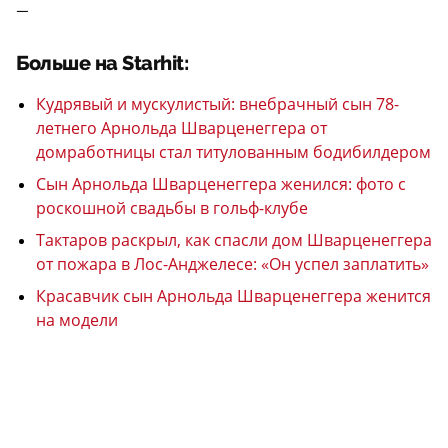
—
Больше на Starhit:
Кудрявый и мускулистый: внебрачный сын 78-
летнего Арнольда Шварценеггера от
домработницы стал титулованным бодибилдером
Сын Арнольда Шварценеггера женился: фото с
роскошной свадьбы в гольф-клубе
Тактаров раскрыл, как спасли дом Шварценеггера
от пожара в Лос-Анджелесе: «Он успел заплатить»
Красавчик сын Арнольда Шварценеггера женится
на модели