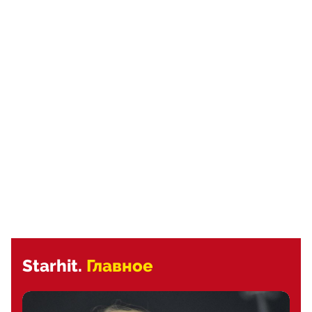
Starhit.
Главное