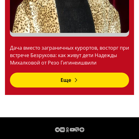
Дача вместо заграничных курортов, восторг при
встрече Безрукова: как живут дети Надежды
Михалковой от Резо Гигинеишвили
Еще