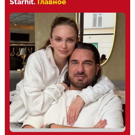
Starhit.
Главное