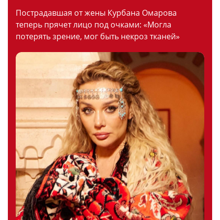
Пострадавшая от жены Курбана Омарова
теперь прячет лицо под очками: «Могла
потерять зрение, мог быть некроз тканей»