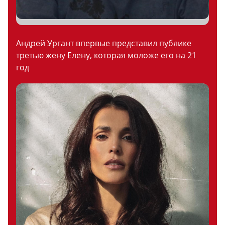
Андрей Ургант впервые представил публике
третью жену Елену, которая моложе его на 21
год