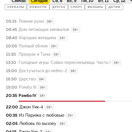
Сейчас
Сегодня
Сб, 8
Вс, 9
Пн, 10
Вт, 11
Ср, 12
Ч
СЕРИАЛЫ
НОВОСТИ
ДРУГОЕ
СПОРТ
ФИЛЬМЫ
ДЕТЯМ
05:15
Ловкие руки
18+
06:45
Дом летающих кинжалов
16+
08:40
Хорошая женщина
12+
10:05
Полный облом
16+
11:30
Призрак и Тьма
16+
13:10
Голодные игры: Сойка-пересмешница. Часть I
16+
15:00
Достучаться до небес-2
18+
16:50
Царство
18+
19:00
Рэмбо III
16+
20:35
Рэмбо IV
18+
22:00
Джон Уик-4
18+
00:35
Из Парижа с любовью
16+
02:05
Любовь по вызову
18+
04:15
Джон Уик-2
18+