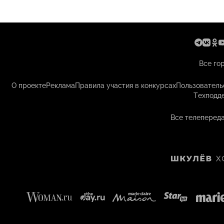
Все го
О проекте
Реклама
Правила участия в конкурсах
Пользователь
Техподд
Все телепереда