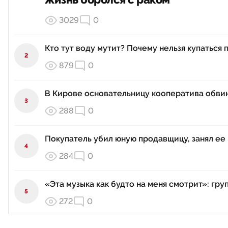
жизнь боролся с раком
3029
0
Кто тут воду мутит? Почему нельзя купаться 
2
879
0
В Кирове основательницу кооператива обвин
3
288
0
Покупатель убил юную продавщицу, занял ее 
4
284
0
«Эта музыка как будто на меня смотрит»: гру
5
272
0