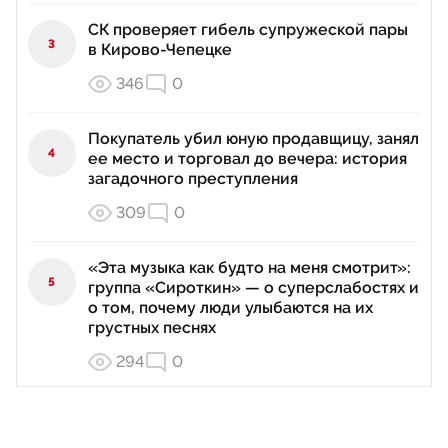
СК проверяет гибель супружеской пары
3
в Кирово-Чепецке
346
0
Покупатель убил юную продавщицу, занял
4
ее место и торговал до вечера: история
загадочного преступления
309
0
«Эта музыка как будто на меня смотрит»:
5
группа «Сироткин» — о суперслабостях и
о том, почему люди улыбаются на их
грустных песнях
294
0