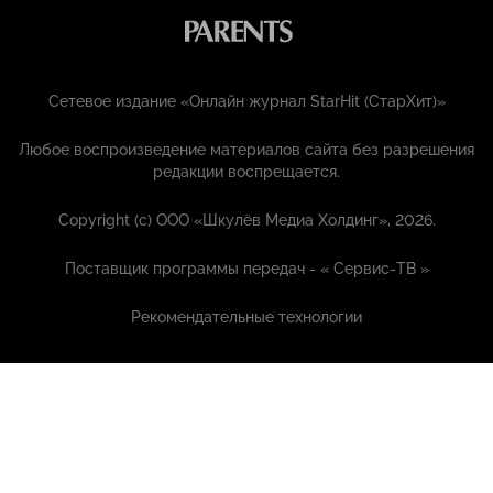
Сетевое издание «Онлайн журнал StarHit (СтарХит)»
Любое воспроизведение материалов сайта без разрешения
редакции воспрещается.
Copyright (с) ООО «Шкулёв Медиа Холдинг», 2026.
Поставщик программы передач - «
Сервис-ТВ
»
Рекомендательные технологии