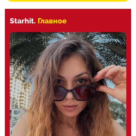
Starhit.
Главное