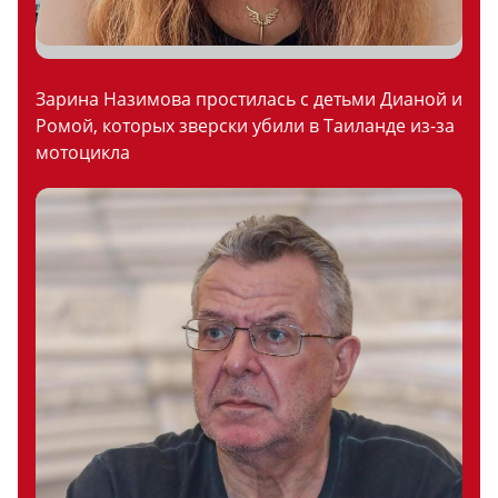
Зарина Назимова простилась с детьми Дианой и
Ромой, которых зверски убили в Таиланде из-за
мотоцикла