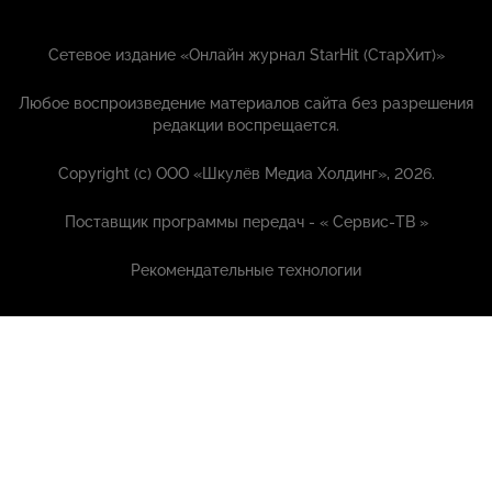
Сетевое издание «Онлайн журнал StarHit (СтарХит)»
Любое воспроизведение материалов сайта без разрешения
редакции воспрещается.
Copyright (с) ООО «Шкулёв Медиа Холдинг», 2026.
Поставщик программы передач - «
Сервис-ТВ
»
Рекомендательные технологии