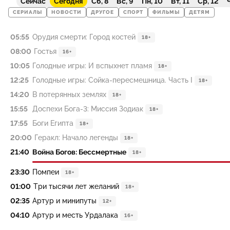
Сейчас
Сегодня
Сб, 8
Вс, 9
Пн, 10
Вт, 11
Ср, 12
Ч
СЕРИАЛЫ
НОВОСТИ
ДРУГОЕ
СПОРТ
ФИЛЬМЫ
ДЕТЯМ
05:55
Орудия смерти: Город костей
18+
08:00
Гостья
16+
10:05
Голодные игры: И вспыхнет пламя
18+
12:25
Голодные игры: Сойка-пересмешница. Часть I
18+
14:20
В потерянных землях
18+
15:55
Доспехи Бога-3: Миссия Зодиак
18+
17:55
Боги Египта
18+
20:00
Геракл: Начало легенды
18+
21:40
Война Богов: Бессмертные
18+
23:30
Помпеи
18+
01:00
Три тысячи лет желаний
18+
02:35
Артур и минипуты
12+
04:10
Артур и месть Урдалака
16+