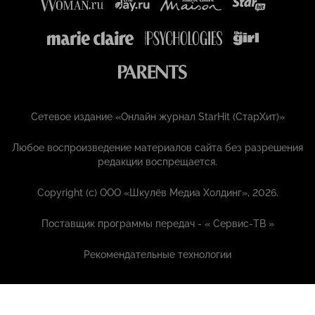
Сетевое издание «Онлайн журнал StarHit (СтарХит)»
Любое воспроизведение материалов сайта без разрешения
редакции воспрещается.
Copyright (с) ООО «Шкулёв Медиа Холдинг», 2026.
Поставщик программы передач - «
Сервис-ТВ
»
Рекомендательные технологии