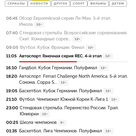
СЕРИАЛЫ
НОВОСТИ
ДРУГОЕ
СПОРТ
ФИЛЬМЫ
ДЕТЯМ
06:45
Обзор Европейской серии Ле-Ман. 3-й этап.
Имола
12+
07:40
Стендовая стрельба. Всероссийские соревнования.
Скит. Командные сорев...
12+
09:05
Футбол. Кубок Франции. Финал
12+
11:05
Автоспорт. Гоночная серия REC. 4-й этап
12+
16:10
Гандбол. Кубок Германии. Полуфинал
12+
18:20
Автоспорт. Ferrari Challenge North America. 5-й этап.
Сонома. Coppa S...
12+
19:05
Баскетбол. Кубок Германии. Полуфинал
12+
21:10
Футбол. Чемпионат Южной Кореи К-Лига 1
12+
23:00
Стендовая стрельба. Первенство России. Трап.
Юниорки
12+
00:25
Школа чемпионов
6+
01:35
Баскетбол. Лига Чемпионов. Полуфинал
12+