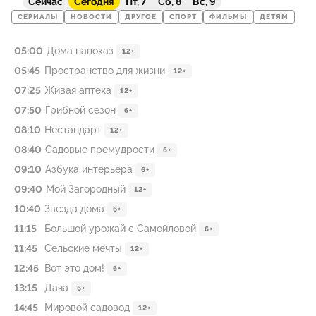
Сейчас
Сегодня
Пт, 7
Сб, 8
Вс, 9
СЕРИАЛЫ
НОВОСТИ
ДРУГОЕ
СПОРТ
ФИЛЬМЫ
ДЕТЯМ
05:00
Дома напоказ
12+
05:45
Пространство для жизни
12+
07:25
Живая аптека
12+
07:50
Грибной сезон
6+
08:10
Нестандарт
12+
08:40
Садовые премудрости
6+
09:10
Азбука интерьера
6+
09:40
Мой Загородный
12+
10:40
Звезда дома
6+
11:15
Большой урожай с Самойловой
6+
11:45
Сельские мечты
12+
12:45
Вот это дом!
6+
13:15
Дача
6+
14:45
Мировой садовод
12+