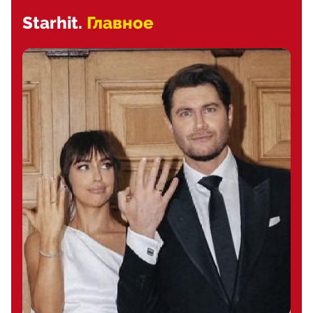
Starhit.
Главное