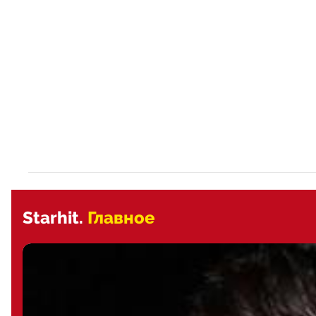
Starhit.
Главное