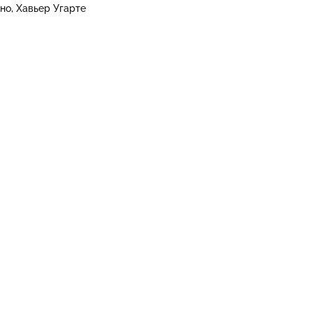
яно
Хавьер Угарте