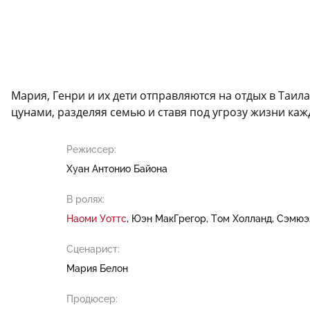
Мария, Генри и их дети отправляются на отдых в Таи
цунами, разделяя семью и ставя под угрозу жизни каж
Режиссер:
Хуан Антонио Байона
В ролях:
Наоми Уоттс
Юэн МакГрегор
Том Холланд
Сэмюэ
Сценарист:
Мария Белон
Продюсер: