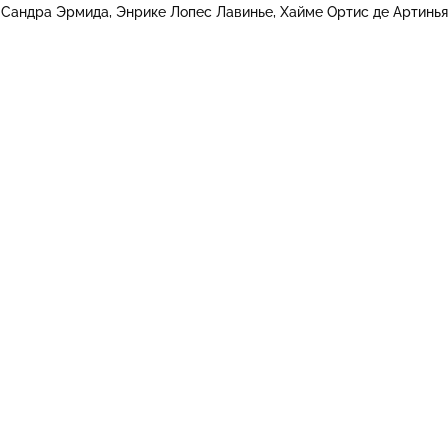
Сандра Эрмида
Энрике Лопес Лавинье
Хайме Ортис де Артинь