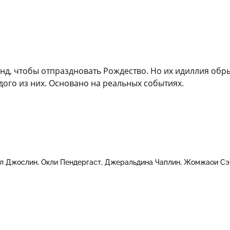
ланд, чтобы отпраздновать Рождество. Но их идиллия об
дого из них. Основано на реальных событиях.
л Джослин
Окли Пендергаст
Джеральдина Чаплин
Жомжаои Сэ