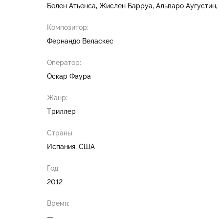
Белен Атьенса
Жислен Барруа
Альваро Аугустин
Композитор:
Фернандо Веласкес
Оператор:
Оскар Фаура
Жанр:
Триллер
Страны:
Испания, США
Год:
2012
Время:
—