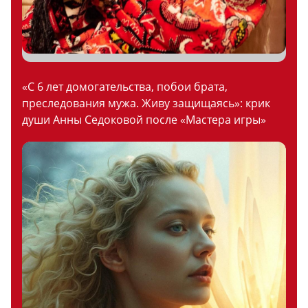
«С 6 лет домогательства, побои брата,
преследования мужа. Живу защищаясь»: крик
души Анны Седоковой после «Мастера игры»