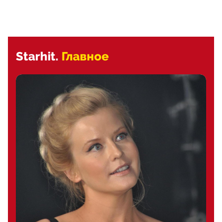
Starhit.
Главное