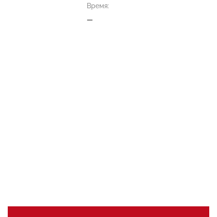
Время:
—