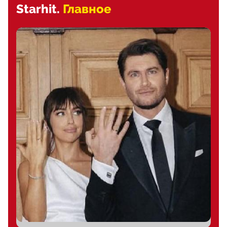
Starhit.
Главное