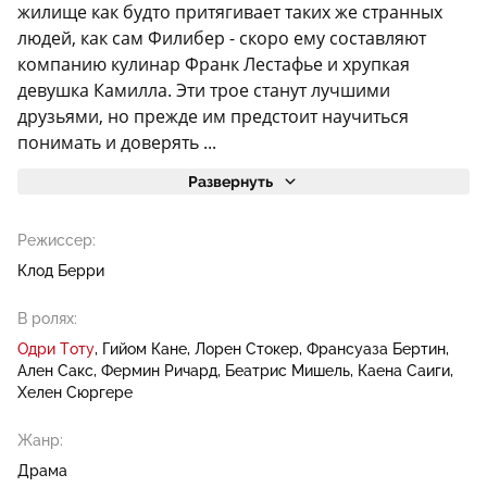
жилище как будто притягивает таких же странных
людей, как сам Филибер - скоро ему составляют
компанию кулинар Франк Лестафье и хрупкая
девушка Камилла. Эти трое станут лучшими
друзьями, но прежде им предстоит научиться
понимать и доверять ...
Развернуть
Режиссер:
Клод Берри
В ролях:
Одри Тоту
Гийом Кане
Лорен Стокер
Франсуаза Бертин
Ален Сакс
Фермин Ричард
Беатрис Мишель
Каена Саиги
Хелен Сюргере
Жанр:
Драма