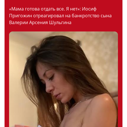
«Мама готова отдать все. Я нет»: Иосиф
Пригожин отреагировал на банкротство сына
Валерии Арсения Шульгина