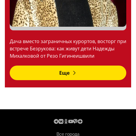
Дача вместо заграничных курортов, восторг при
встрече Безрукова: как живут дети Надежды
Михалковой от Резо Гигинеишвили
Еще
Все города