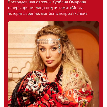
Пострадавшая от жены Курбана Омарова
теперь прячет лицо под очками: «Могла
потерять зрение, мог быть некроз тканей»