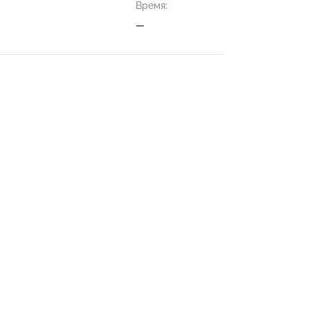
Время:
—