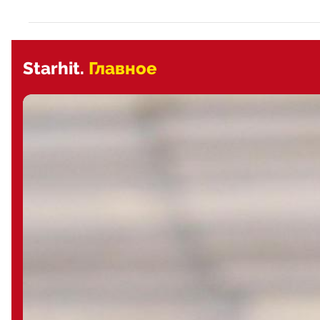
Starhit.
Главное