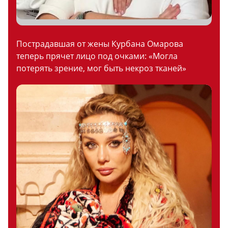
Пострадавшая от жены Курбана Омарова
теперь прячет лицо под очками: «Могла
потерять зрение, мог быть некроз тканей»