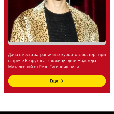
Дача вместо заграничных курортов, восторг при
встрече Безрукова: как живут дети Надежды
Михалковой от Резо Гигинеишвили
Еще