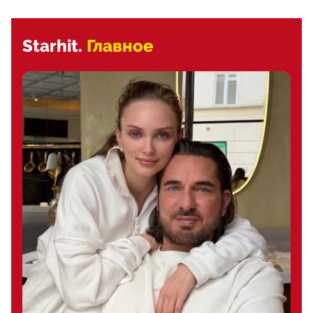
Starhit.
Главное