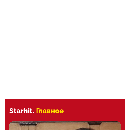
Starhit.
Главное