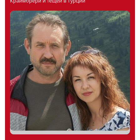
Краймбрери и тещей в Турции