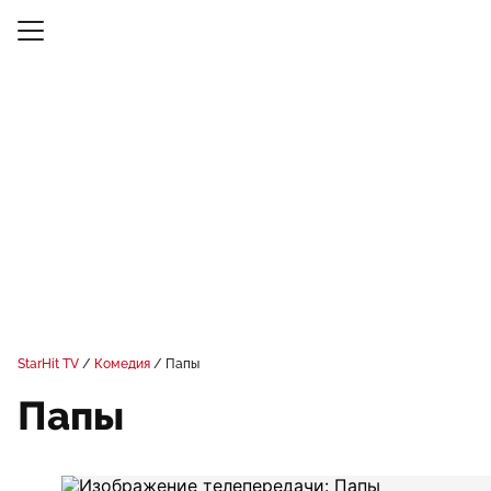
StarHit TV
Комедия
Папы
Папы