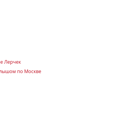
ре Лерчек
голышом по Москве