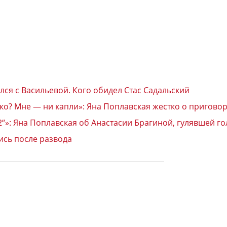
лся с Васильевой. Кого обидел Стас Садальский
лко? Мне — ни капли»: Яна Поплавская жестко о пригово
-2“»: Яна Поплавская об Анастасии Брагиной, гулявшей 
ись после развода