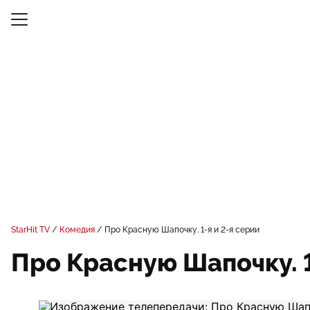
StarHit TV
Комедия
Про Красную Шапочку. 1-я и 2-я серии
Про Красную Шапочку. 1