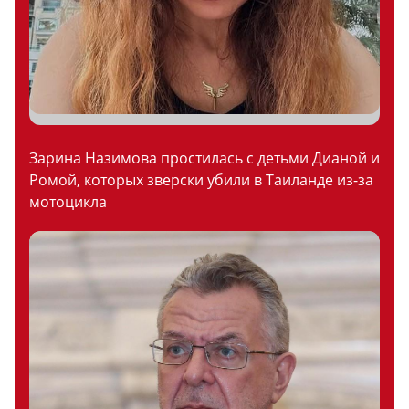
Зарина Назимова простилась с детьми Дианой и
Ромой, которых зверски убили в Таиланде из-за
мотоцикла