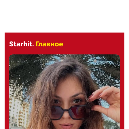
Starhit.
Главное