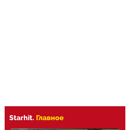
Starhit.
Главное