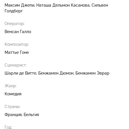
Максим Джепи
Наташа Дельмон Касанова
Сильвен
Голдберг
Оператор:
Венсан Галло
Композитор:
Маттье Гоне
Сценарист:
Шарли де Витте
Бенжамен Дюмон
Бенжамен Эврар
Жанр:
Комедия
Страны:
Франция, Бельгия
Год: