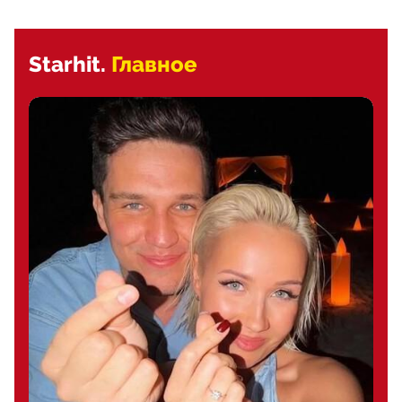
Starhit.
Главное