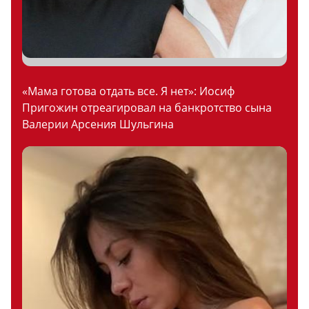
«Мама готова отдать все. Я нет»: Иосиф
Пригожин отреагировал на банкротство сына
Валерии Арсения Шульгина