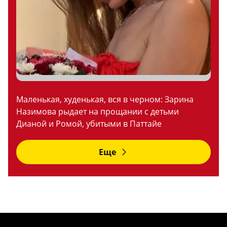
Маленькая, худенькая, вся в черном: Зарина
Назимова рыдает на прощании с детьми
Дианой и Ромой, убитыми в Паттайе
Еще