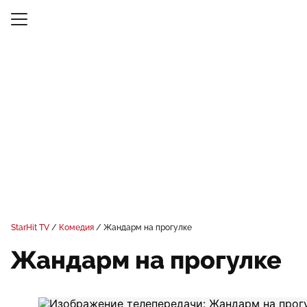
StarHit TV
Комедия
Жандарм на прогулке
Жандарм на прогулке