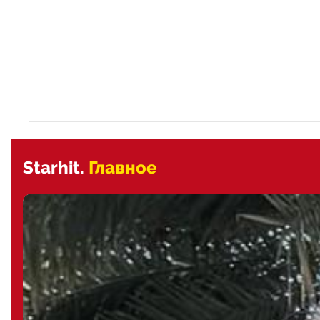
Starhit.
Главное