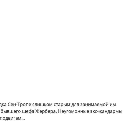
одка Сен-Тропе слишком старым для занимаемой им
езд бывшего шефа Жербера. Неугомонные экс-жандармы
одвигам...