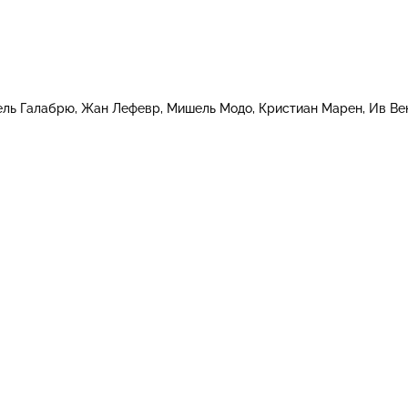
ль Галабрю
Жан Лефевр
Мишель Модо
Кристиан Марен
Ив Ве