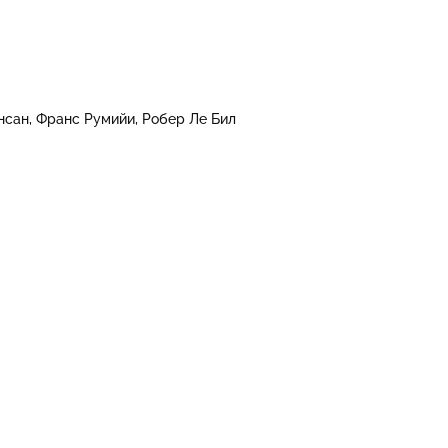
нсан
Франс Румийи
Робер Ле Бил