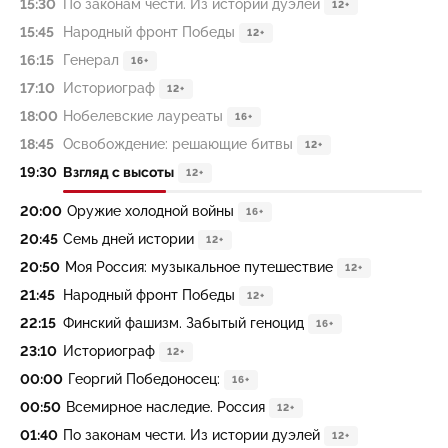
15:30
По законам чести. Из истории дуэлей
12+
15:45
Народный фронт Победы
12+
16:15
Генерал
16+
17:10
Историограф
12+
18:00
Нобелевские лауреаты
16+
18:45
Освобождение: решающие битвы
12+
19:30
Взгляд с высоты
12+
20:00
Оружие холодной войны
16+
20:45
Семь дней истории
12+
20:50
Моя Россия: музыкальное путешествие
12+
21:45
Народный фронт Победы
12+
22:15
Финский фашизм. Забытый геноцид
16+
23:10
Историограф
12+
00:00
Георгий Победоносец:
16+
00:50
Всемирное наследие. Россия
12+
01:40
По законам чести. Из истории дуэлей
12+