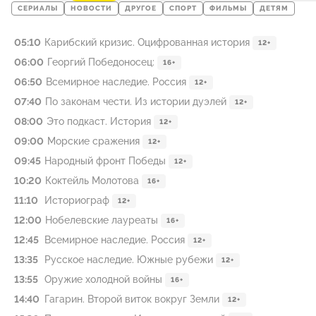
СЕРИАЛЫ
НОВОСТИ
ДРУГОЕ
СПОРТ
ФИЛЬМЫ
ДЕТЯМ
05:10
Карибский кризис. Оцифрованная история
12+
06:00
Георгий Победоносец:
16+
06:50
Всемирное наследие. Россия
12+
07:40
По законам чести. Из истории дуэлей
12+
08:00
Это подкаст. История
12+
09:00
Морские сражения
12+
09:45
Народный фронт Победы
12+
10:20
Коктейль Молотова
16+
11:10
Историограф
12+
12:00
Нобелевские лауреаты
16+
12:45
Всемирное наследие. Россия
12+
13:35
Русское наследие. Южные рубежи
12+
13:55
Оружие холодной войны
16+
14:40
Гагарин. Второй виток вокруг Земли
12+