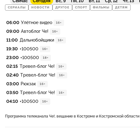
Сейчас
Сегодня
Вс, 9
Пн, 10
Вт, 11
Ср, 12
Чт, 13
СЕРИАЛЫ
НОВОСТИ
ДРУГОЕ
СПОРТ
ФИЛЬМЫ
ДЕТЯМ
06:00
Улётное видео
16+
09:00
Автоблог Че!
16+
11:00
Дальнобойщики
16+
19:30
+100500
16+
23:00
+100500
18+
02:15
Тревел-блог Че!
16+
02:40
Тревел-блог Че!
16+
03:00
Рюкзак
16+
03:50
Тревел-блог Че!
16+
04:10
+100500
16+
Программа телеканала Че!, вещание в Костроме и Костромской области