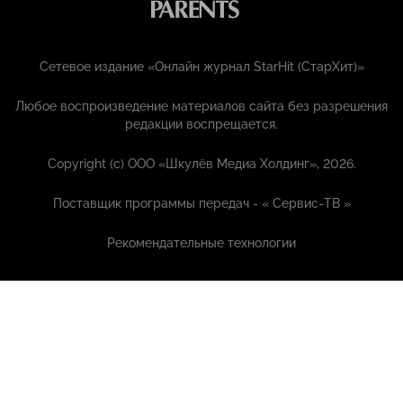
Сетевое издание «Онлайн журнал StarHit (СтарХит)»
Любое воспроизведение материалов сайта без разрешения
редакции воспрещается.
Copyright (с) ООО «Шкулёв Медиа Холдинг», 2026.
Поставщик программы передач - «
Сервис-ТВ
»
Рекомендательные технологии