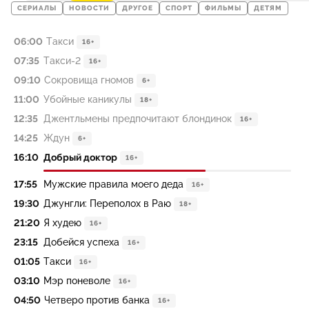
СЕРИАЛЫ
НОВОСТИ
ДРУГОЕ
СПОРТ
ФИЛЬМЫ
ДЕТЯМ
06:00
Такси
16+
07:35
Такси-2
16+
09:10
Сокровища гномов
6+
11:00
Убойные каникулы
18+
12:35
Джентльмены предпочитают блондинок
16+
14:25
Ждун
6+
16:10
Добрый доктор
16+
17:55
Мужские правила моего деда
16+
19:30
Джунгли: Переполох в Раю
18+
21:20
Я худею
16+
23:15
Добейся успеха
16+
01:05
Такси
16+
03:10
Мэр поневоле
16+
04:50
Четверо против банка
16+