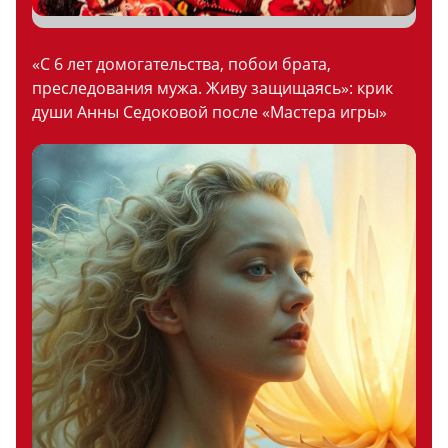
«С 6 лет домогательства, побои брата,
преследования мужа. Живу защищаясь»: крик
души Анны Седоковой после «Мастера игры»