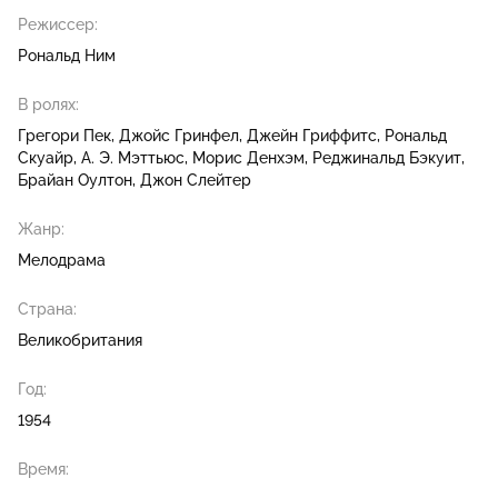
Режиссер:
Рональд Ним
В ролях:
Грегори Пек
Джойс Гринфел
Джейн Гриффитс
Рональд
Скуайр
А. Э. Мэттьюс
Морис Денхэм
Реджинальд Бэкуит
Брайан Оултон
Джон Слейтер
Жанр:
Мелодрама
Страна:
Великобритания
Год:
1954
Время: