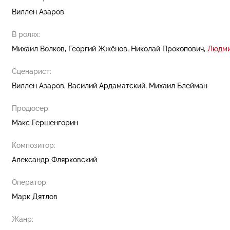
Виллен Азаров
В ролях:
Михаил Волков
Георгий Жжёнов
Николай Прокопович
Людми
Сценарист:
Виллен Азаров
Василий Ардаматский
Михаил Блейман
Продюсер:
Макс Гершенгорин
Композитор:
Александр Флярковский
Оператор:
Марк Дятлов
Жанр: