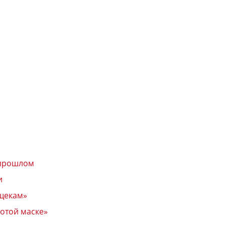
 прошлом
и
 щекам»
отой маске»