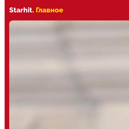
Starhit.
Главное